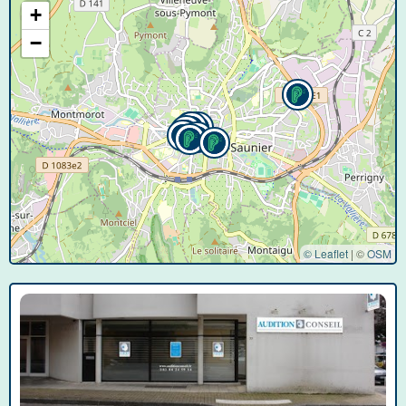
+
−
© Leaflet
|
©
OSM