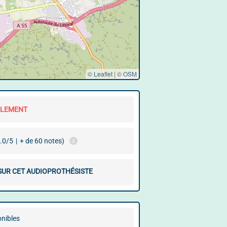
© Leaflet
|
©
OSM
LLEMENT
.0/5
|
+ de 60 notes)
 SUR CET AUDIOPROTHÉSISTE
onibles