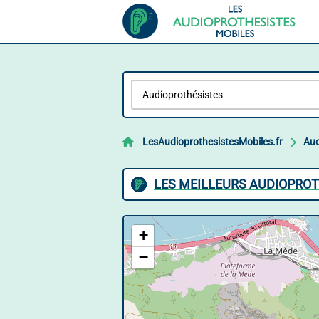
LesAudioprothesistesMobiles.fr
Aud
LES MEILLEURS AUDIOPRO
+
−