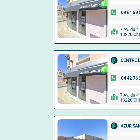
7 Av. du 
13220 Châ
CENTRE 
7 Av. du 
13220 Châ
AZUR SA